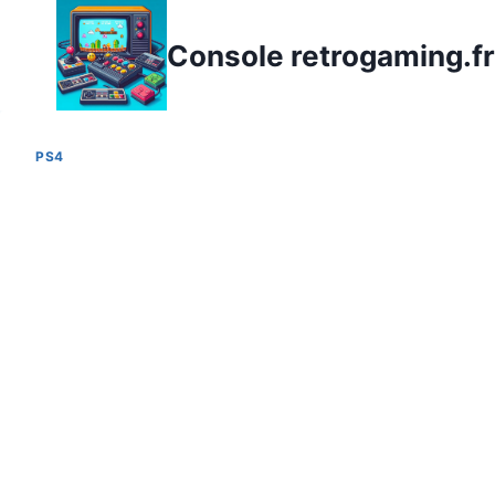
Aller
au
Console retrogaming.fr
contenu
PS4