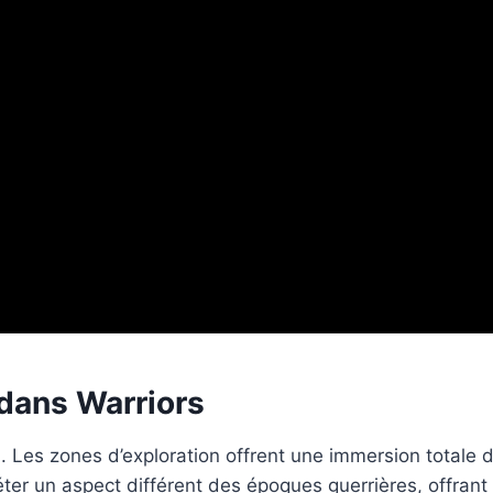
dans Warriors
 Les zones d’exploration offrent une immersion totale d
er un aspect différent des époques guerrières, offrant 