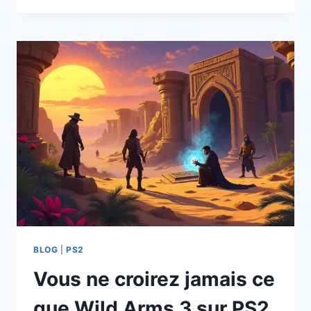
WILD
ARMS
4
SUR
PS2
A
CHANGÉ
LE
MONDE
DES
RPG
À
JAMAIS
!
BLOG
|
PS2
Vous ne croirez jamais ce
que Wild Arms 3 sur PS2