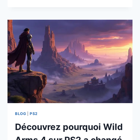
POURQUOI
DISGAEA
2:
CURSED
MEMORIES
SUR
PS2
POURRAIT
BIEN
CHANGER
VOTRE
VISION
DU
JEU
VIDÉO
!
BLOG
|
PS2
Découvrez pourquoi Wild
Arms 4 sur PS2 a changé