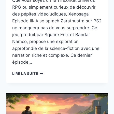
Que vous soyez un fan inconditionnel du
RPG ou simplement curieux de découvrir
des pépites vidéoludiques, Xenosaga
Episode III: Also sprach Zarathustra sur PS2
ne manquera pas de vous surprendre. Ce
jeu, produit par Square Enix et Bandai
Namco, propose une exploration
approfondie de la science-fiction avec une
narration riche et complexe. Ce dernier
épisode…
DÉCOUVREZ
LIRE LA SUITE
LE
SECRET
CHOQUANT
DE
XENOSAGA
EPISODE
III: