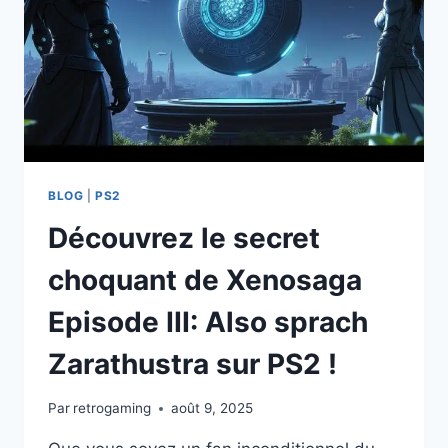
MEILLEUR
RPG
QUE
VOUS
N’AVEZ
JAMAIS
JOUÉ
!
BLOG
|
PS2
Découvrez le secret
choquant de Xenosaga
Episode III: Also sprach
Zarathustra sur PS2 !
Par
retrogaming
août 9, 2025