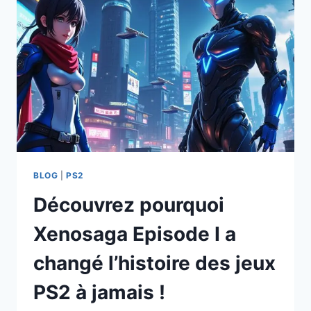
THE
CURSED
KING
PS2
EST
LE
MEILLEUR
RPG
DE
TOUS
LES
TEMPS
BLOG
|
PS2
!
Découvrez pourquoi
Xenosaga Episode I a
changé l’histoire des jeux
PS2 à jamais !