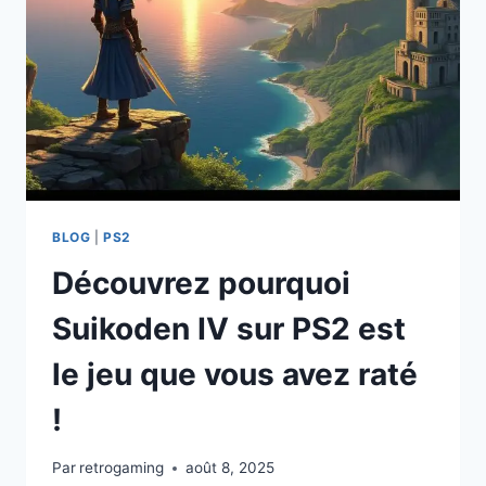
ALSO
SPRACH
ZARATHUSTRA
SUR
PS2
!
BLOG
|
PS2
Découvrez pourquoi
Suikoden IV sur PS2 est
le jeu que vous avez raté
!
Par
retrogaming
août 8, 2025