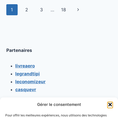
CE
Navigation
Page
1
2
3
…
18
QUE
WILD
de
suivante
ARMS
3
page
SUR
PS2
A
À
Partenaires
OFFRIR
!
livreaero
legrandtipi
leconomizeur
casquevr
Gérer le consentement
CONTACT
Pour offrir les meilleures expériences, nous utilisons des technologies