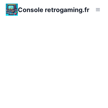
Aller
Console retrogaming.fr
au
contenu