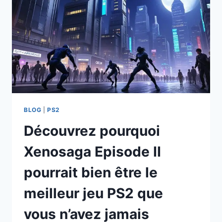
DES
JEUX
PS2
À
JAMAIS
!
BLOG
|
PS2
Découvrez pourquoi
Xenosaga Episode II
pourrait bien être le
meilleur jeu PS2 que
vous n’avez jamais