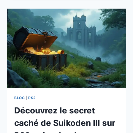
EPISODE
II
POURRAIT
BIEN
ÊTRE
LE
MEILLEUR
JEU
PS2
QUE
VOUS
N’AVEZ
JAMAIS
ESSAYÉ
!
BLOG
|
PS2
Découvrez le secret
caché de Suikoden III sur