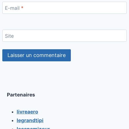
E-mail
*
Site
Partenaires
livreaero
legrandtipi
leconomizeur