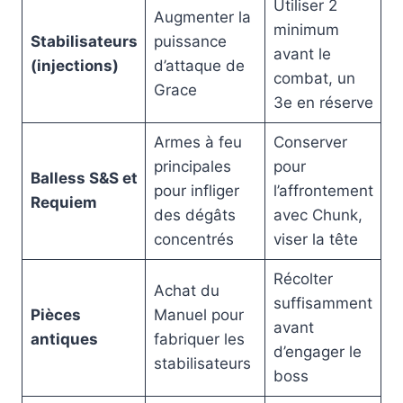
Utiliser 2
Augmenter la
minimum
Stabilisateurs
puissance
avant le
(injections)
d’attaque de
combat, un
Grace
3e en réserve
Armes à feu
Conserver
principales
pour
Balless S&S et
pour infliger
l’affrontement
Requiem
des dégâts
avec Chunk,
concentrés
viser la tête
Récolter
Achat du
suffisamment
Pièces
Manuel pour
avant
antiques
fabriquer les
d’engager le
stabilisateurs
boss