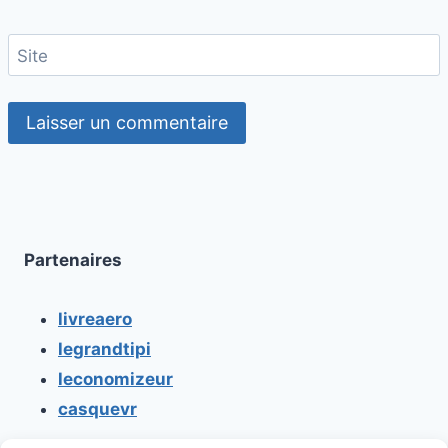
Site
Partenaires
livreaero
legrandtipi
leconomizeur
casquevr