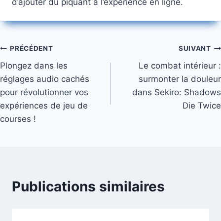
d’ajouter du piquant à l’expérience en ligne.
Navigation
PRÉCÉDENT
SUIVANT
Plongez dans les
Le combat intérieur :
de
réglages audio cachés
surmonter la douleur
l’article
pour révolutionner vos
dans Sekiro: Shadows
expériences de jeu de
Die Twice
courses !
Publications similaires