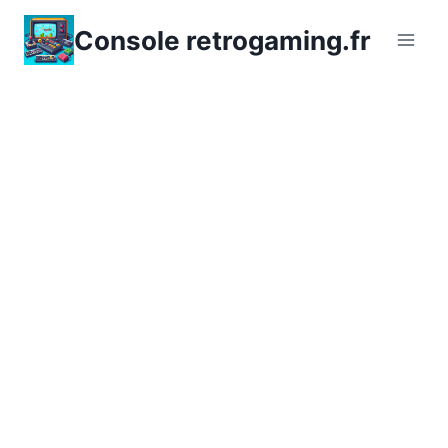
Aller
Console retrogaming.fr
au
contenu