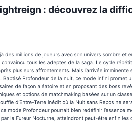
ghtreign : découvrez la diffi
jà des millions de joueurs avec son univers sombre et e
 convaincu tous les adeptes de la saga. Le cycle répéti
après plusieurs affrontements. Mais l’arrivée imminente 
e. Baptisé Profondeur de la nuit, ce mode infini promet 
versaires de façon aléatoire et en proposant des boss re
ques et options de matchmaking basées sur un classem
uffle d’Entre-Terre inédit où la Nuit sans Repos ne ser
, ce mode Profondeur pourrait bien redéfinir l’essence 
s par la Fureur Nocturne, atteindront peut-être enfin le