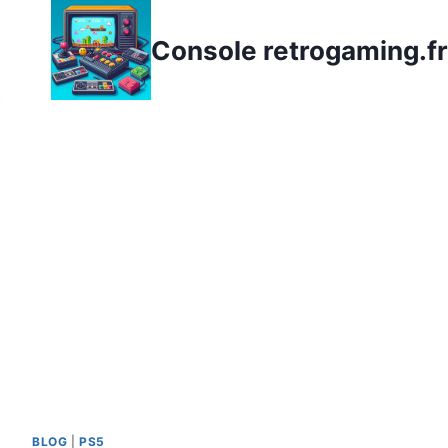
Aller
au
Console retrogaming.fr
contenu
BLOG
|
PS5