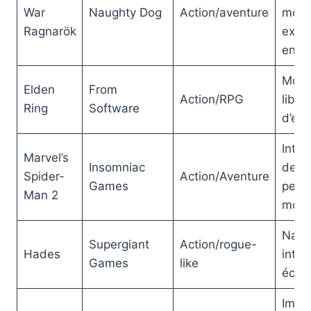
War
Naughty Dog
Action/aventure
mod
Ragnarök
explo
enric
Mondi
Elden
From
Action/RPG
liber
Ring
Software
d’exp
Inter
Marvel’s
Insomniac
des
Spider-
Action/Aventure
Games
pers
Man 2
mond
Narra
Supergiant
Action/rogue-
Hades
inter
Games
like
éche
Imme