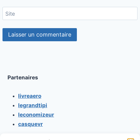
Site
Partenaires
livreaero
legrandtipi
leconomizeur
casquevr