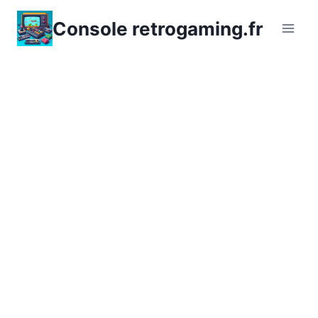
Aller
Console retrogaming.fr
au
contenu