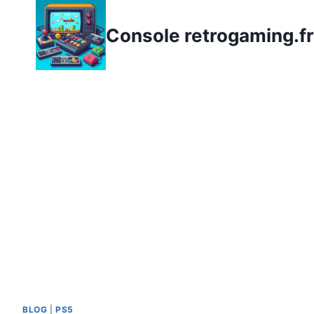
Aller
au
Console retrogaming.fr
contenu
BLOG
|
PS5