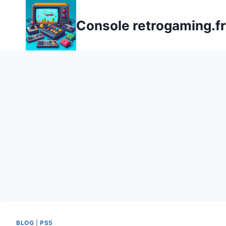
Aller
au
Console retrogaming.fr
contenu
BLOG
|
PS5