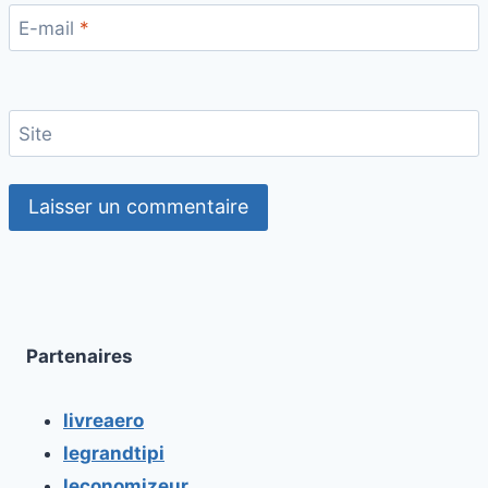
E-mail
*
Site
Partenaires
livreaero
legrandtipi
leconomizeur