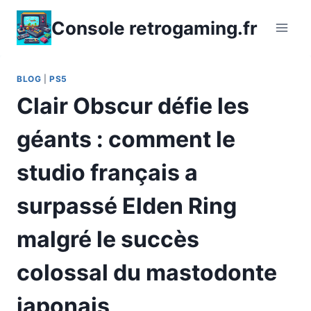
Aller
Console retrogaming.fr
au
contenu
BLOG
|
PS5
Clair Obscur défie les
géants : comment le
studio français a
surpassé Elden Ring
malgré le succès
colossal du mastodonte
japonais