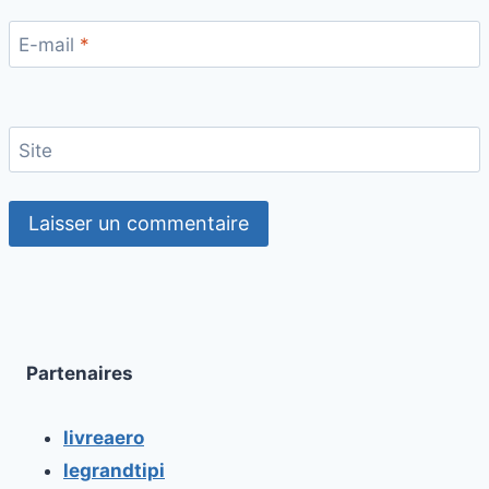
E-mail
*
Site
Partenaires
livreaero
legrandtipi