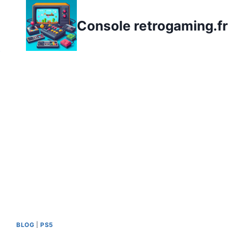
Aller
au
Console retrogaming.fr
contenu
BLOG
|
PS5