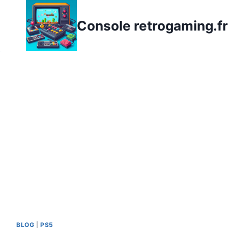
Aller
au
Console retrogaming.fr
contenu
BLOG
|
PS5