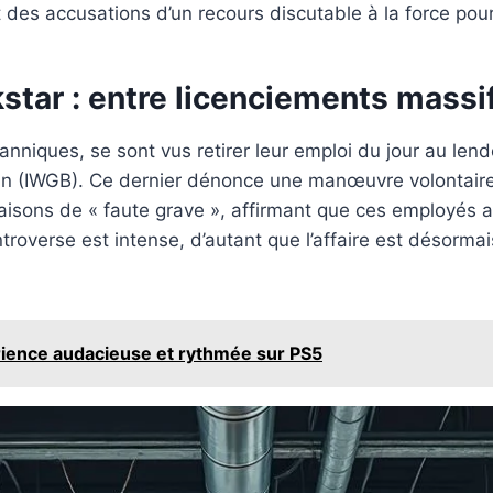
 des accusations d’un recours discutable à la force po
tar : entre licenciements massi
nniques, se sont vus retirer leur emploi du jour au lend
in (IWGB). Ce dernier dénonce une manœuvre volontaire d
raisons de « faute grave », affirmant que ces employés 
roverse est intense, d’autant que l’affaire est désormai
érience audacieuse et rythmée sur PS5