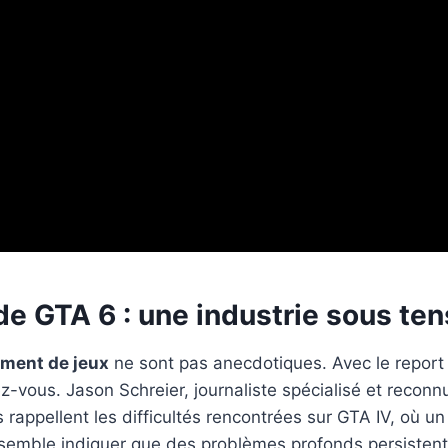
e GTA 6 : une industrie sous ten
ment de jeux
ne sont pas anecdotiques. Avec le repor
z-vous. Jason Schreier, journaliste spécialisé et recon
es rappellent les difficultés rencontrées sur GTA IV, où
 semble indiquer que des problèmes profonds persistent