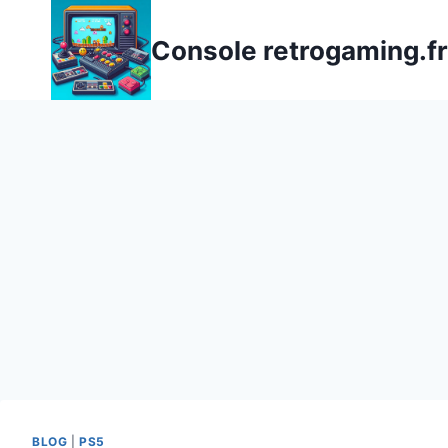
Aller
au
Console retrogaming.fr
contenu
BLOG
|
PS5