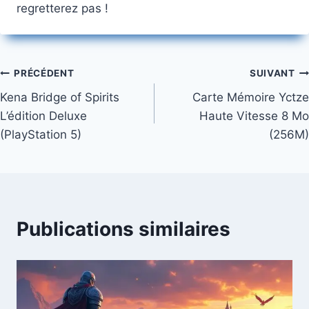
regretterez pas !
Navigation
PRÉCÉDENT
SUIVANT
Kena Bridge of Spirits
Carte Mémoire Yctze
de
L’édition Deluxe
Haute Vitesse 8 Mo
l’article
(PlayStation 5)
(256M)
Publications similaires