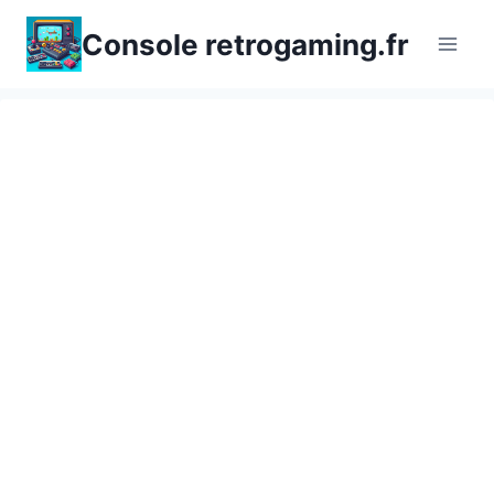
Aller
Console retrogaming.fr
au
contenu