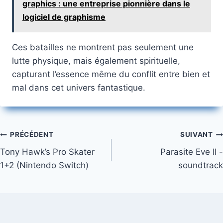
graphics : une entreprise pionnière dans le
logiciel de graphisme
Ces batailles ne montrent pas seulement une
lutte physique, mais également spirituelle,
capturant l’essence même du conflit entre bien et
mal dans cet univers fantastique.
Navigation
PRÉCÉDENT
SUIVANT
Tony Hawk’s Pro Skater
Parasite Eve II -
de
1+2 (Nintendo Switch)
soundtrack
l’article