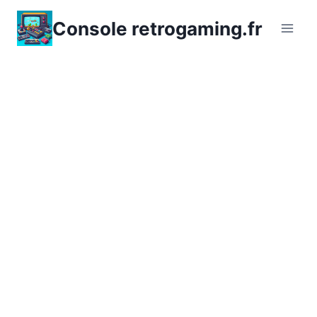
Aller
Console retrogaming.fr
au
contenu