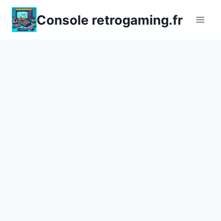
Aller
Console retrogaming.fr
au
contenu