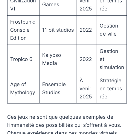
Civilization
venir
en temps
Games
VI
2025
réel
Frostpunk:
Gestion
Console
11 bit studios
2022
de ville
Edition
Gestion
Kalypso
Tropico 6
2022
et
Media
simulation
À
Stratégie
Age of
Ensemble
venir
en temps
Mythology
Studios
2025
réel
Ces jeux ne sont que quelques exemples de
l’immensité des possibilités qui s’offrent à vous.
Chaque expérience dans ces mondes virtuels