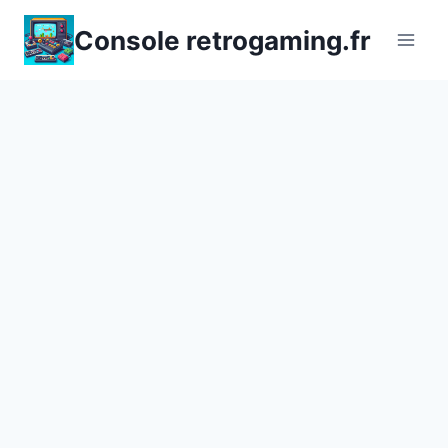
Aller
Console retrogaming.fr
au
contenu