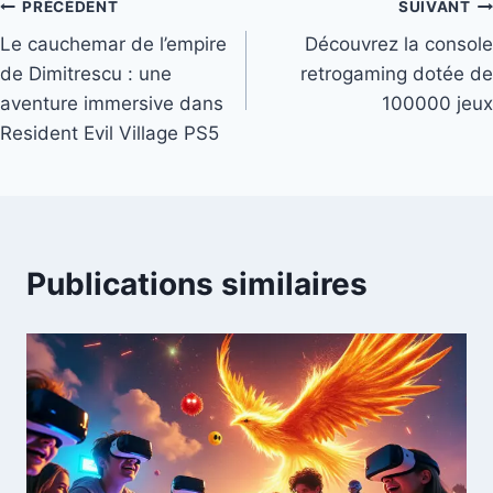
Navigation
PRÉCÉDENT
SUIVANT
Le cauchemar de l’empire
Découvrez la console
de
de Dimitrescu : une
retrogaming dotée de
l’article
aventure immersive dans
100000 jeux
Resident Evil Village PS5
Publications similaires