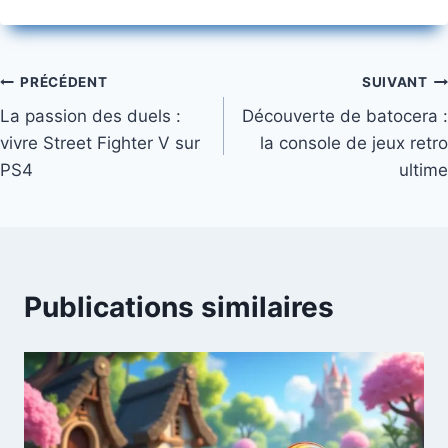
Navigation
PRÉCÉDENT
SUIVANT
La passion des duels :
Découverte de batocera :
de
vivre Street Fighter V sur
la console de jeux retro
l’article
PS4
ultime
Publications similaires