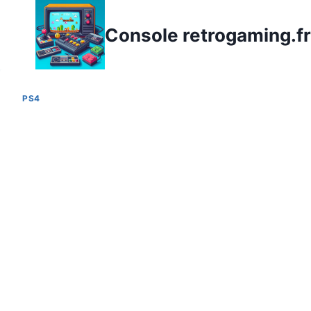
Aller
au
Console retrogaming.fr
contenu
PS4