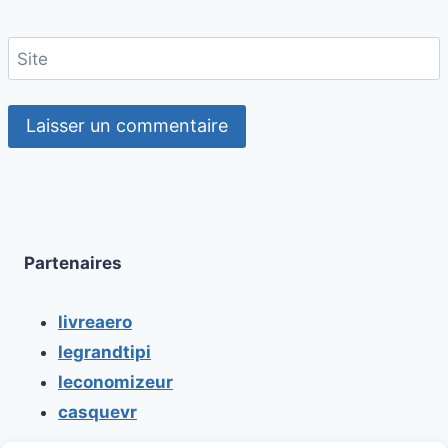
Site
Partenaires
livreaero
legrandtipi
leconomizeur
casquevr