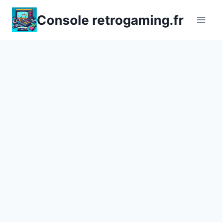
Aller
Console retrogaming.fr
au
contenu