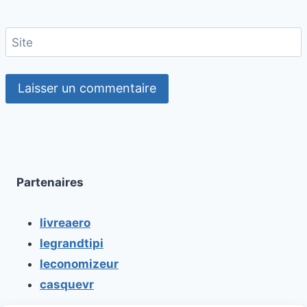
Site
Partenaires
livreaero
legrandtipi
leconomizeur
casquevr