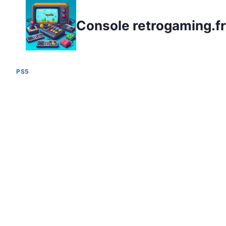
Aller
au
Console retrogaming.fr
contenu
PS5