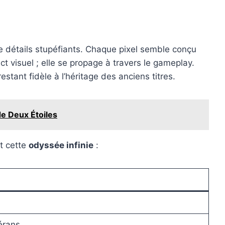
e détails stupéfiants. Chaque pixel semble conçu
t visuel ; elle se propage à travers le gameplay.
tant fidèle à l’héritage des anciens titres.
de Deux Étoiles
nt cette
odyssée infinie
:
érans.