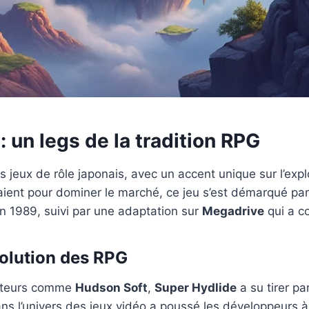
: un legs de la tradition RPG
s jeux de rôle japonais, avec un accent unique sur l’exp
saient pour dominer le marché, ce jeu s’est démarqué par
en 1989, suivi par une adaptation sur
Megadrive
qui a c
volution des RPG
acteurs comme
Hudson Soft
,
Super Hydlide
a su tirer pa
ans l’univers des jeux vidéo a poussé les développeurs à