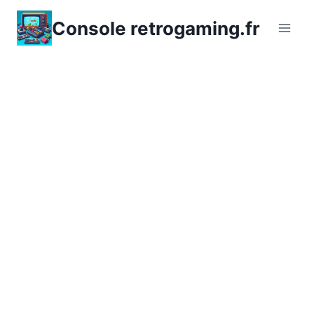
Aller
Console retrogaming.fr
au
contenu