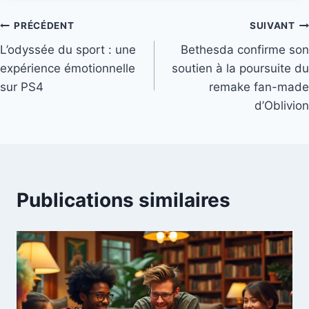
Navigation
PRÉCÉDENT
SUIVANT
L’odyssée du sport : une
Bethesda confirme son
de
expérience émotionnelle
soutien à la poursuite du
l’article
sur PS4
remake fan-made
d’Oblivion
Publications similaires