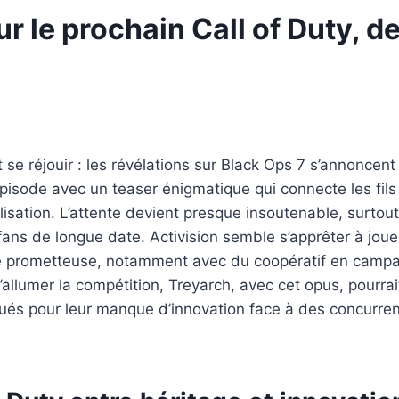
 le prochain Call of Duty, d
nt se réjouir : les révélations sur Black Ops 7 s’annon
l épisode avec un teaser énigmatique qui connecte les fil
ilisation. L’attente devient presque insoutenable, surt
ans de longue date. Activision semble s’apprêter à jouer
ience prometteuse, notamment avec du coopératif en camp
umer la compétition, Treyarch, avec cet opus, pourrait b
tiqués pour leur manque d’innovation face à des concurre