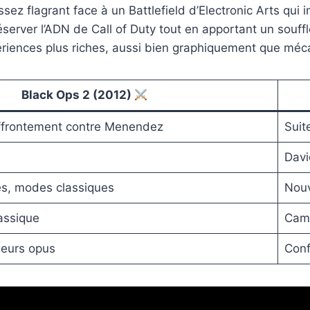
ez flagrant face à un Battlefield d’Electronic Arts qui 
éserver l’ADN de Call of Duty tout en apportant un souffl
ériences plus riches, aussi bien graphiquement que mé
Black Ops 2 (2012)
affrontement contre Menendez
Suit
Dav
s, modes classiques
Nouv
assique
Camp
ieurs opus
Conf