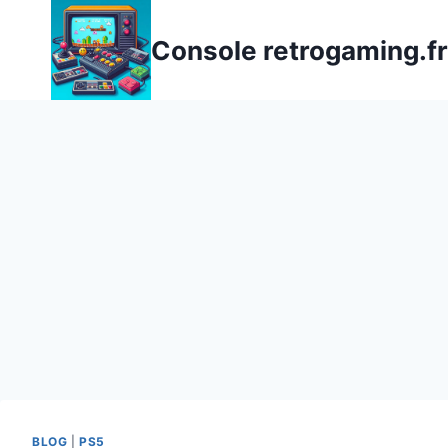
Aller
au
Console retrogaming.fr
contenu
BLOG
|
PS5