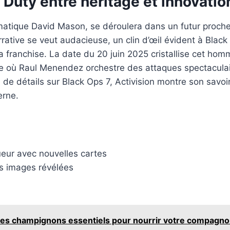
of Duty entre héritage et innovatio
matique David Mason, se déroulera dans un futur proche
rrative se veut audacieuse, un clin d’œil évident à Blac
la franchise. La date du 20 juin 2025 cristallise cet h
où Raul Menendez orchestre des attaques spectaculaires
 de détails sur Black Ops 7, Activision montre son savoi
erne.
eur avec nouvelles cartes
s images révélées
 des champignons essentiels pour nourrir votre compagno