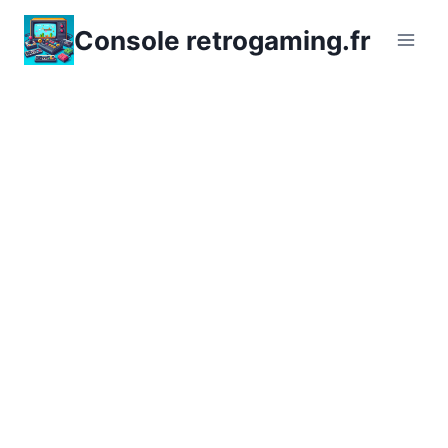
Aller
Console retrogaming.fr
au
contenu