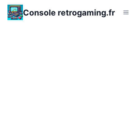
Aller
Console retrogaming.fr
au
contenu