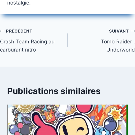
nostalgie.
Navigation
PRÉCÉDENT
SUIVANT
Crash Team Racing au
Tomb Raider :
de
carburant nitro
Underworld
l’article
Publications similaires