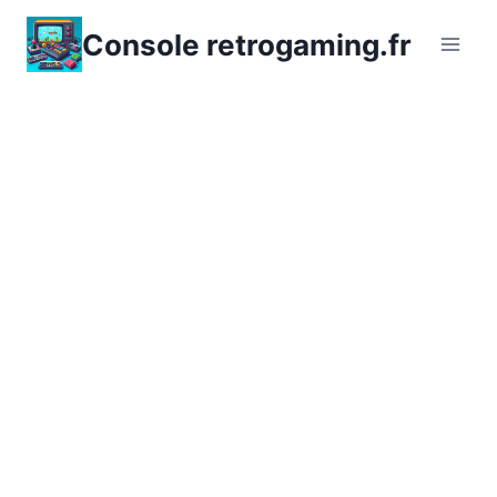
Aller
Console retrogaming.fr
au
contenu