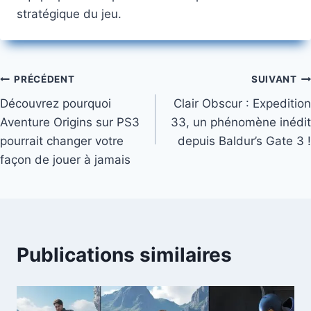
stratégique du jeu.
Navigation
PRÉCÉDENT
SUIVANT
Découvrez pourquoi
Clair Obscur : Expedition
de
Aventure Origins sur PS3
33, un phénomène inédit
l’article
pourrait changer votre
depuis Baldur’s Gate 3 !
façon de jouer à jamais
Publications similaires