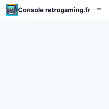
Aller
Console retrogaming.fr
au
contenu