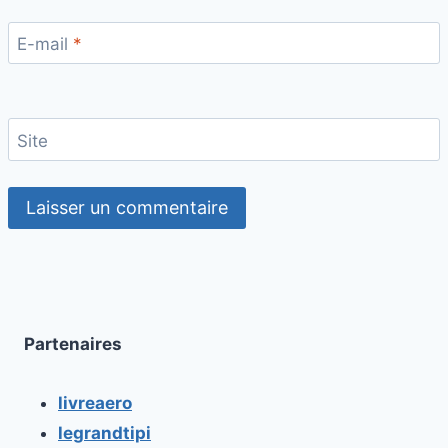
E-mail
*
Site
Partenaires
livreaero
legrandtipi