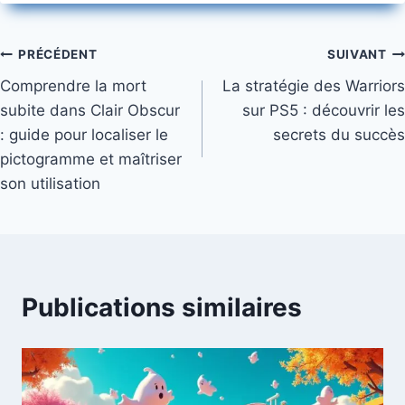
Navigation
PRÉCÉDENT
SUIVANT
Comprendre la mort
La stratégie des Warriors
de
subite dans Clair Obscur
sur PS5 : découvrir les
l’article
: guide pour localiser le
secrets du succès
pictogramme et maîtriser
son utilisation
Publications similaires