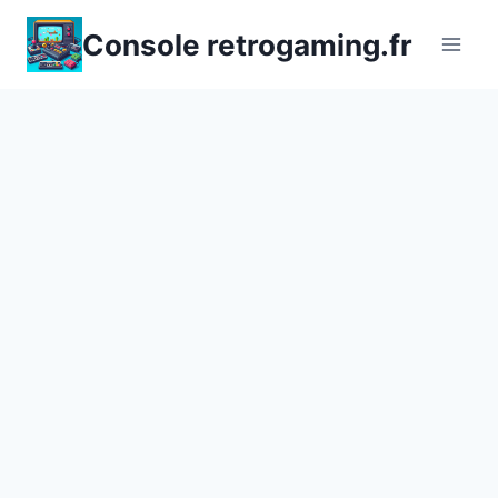
Aller
Console retrogaming.fr
au
contenu