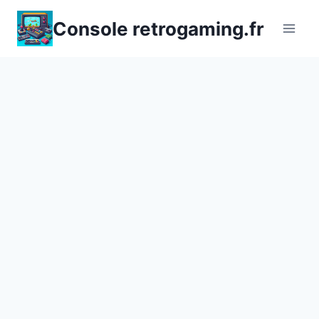
Aller
Console retrogaming.fr
au
contenu