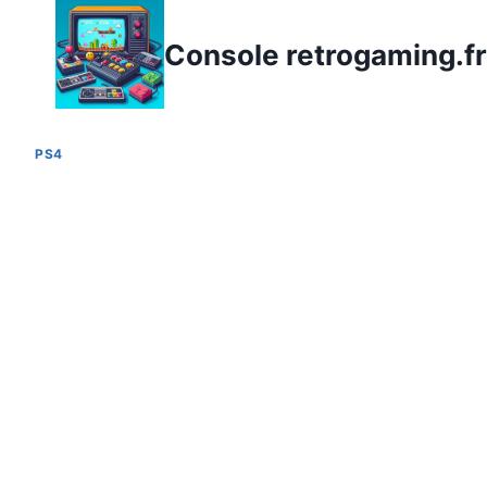
Aller
au
Console retrogaming.fr
contenu
PS4