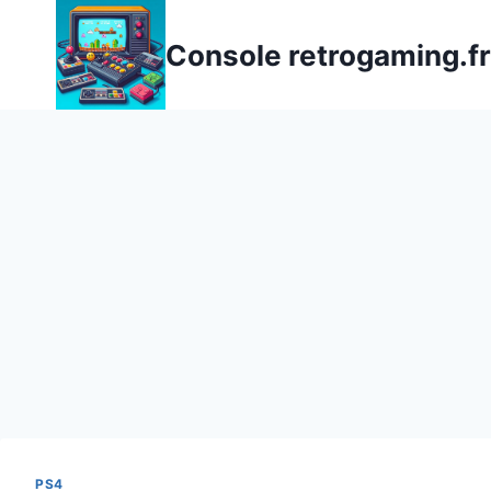
Aller
au
Console retrogaming.fr
contenu
PS4