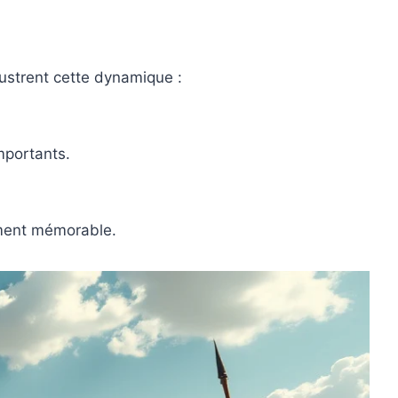
lustrent cette dynamique :
mportants.
oment mémorable.