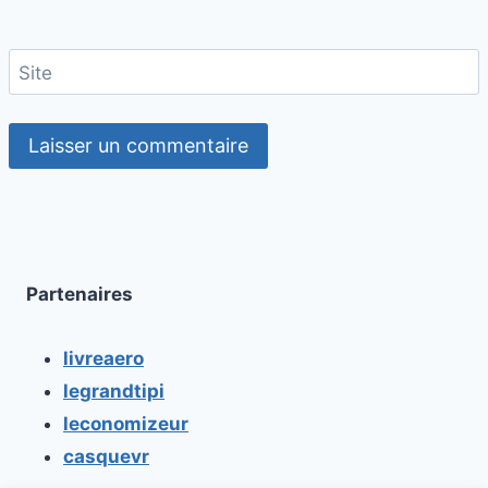
Site
Partenaires
livreaero
legrandtipi
leconomizeur
casquevr