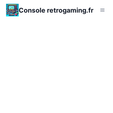
Aller
Console retrogaming.fr
au
contenu