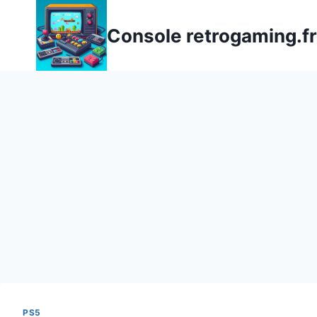
Aller
au
Console retrogaming.fr
contenu
PS5