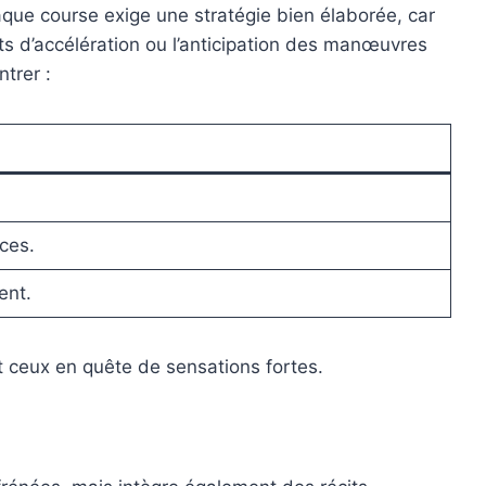
aque course exige une stratégie bien élaborée, car
sts d’accélération ou l’anticipation des manœuvres
trer :
ces.
ent.
t ceux en quête de sensations fortes.