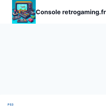
Aller
au
Console retrogaming.fr
contenu
PS3