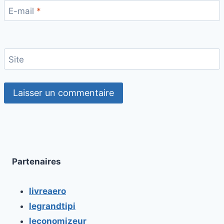
E-mail
*
Site
Partenaires
livreaero
legrandtipi
leconomizeur