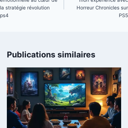
émotionnelle au cœur de
mon expérience avec
l’article
la stratégie révolution
Horreur Chronicles sur
ps4
PS5
Publications similaires