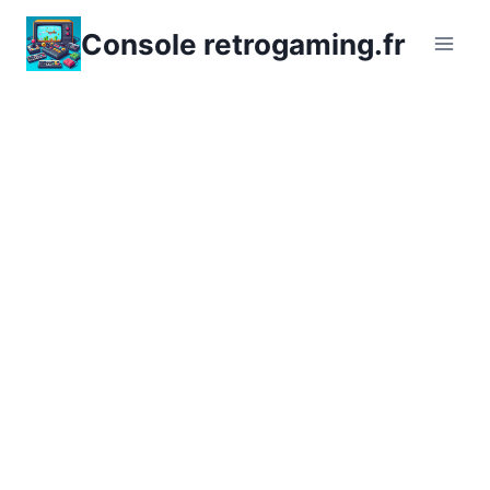
Aller
Console retrogaming.fr
au
contenu