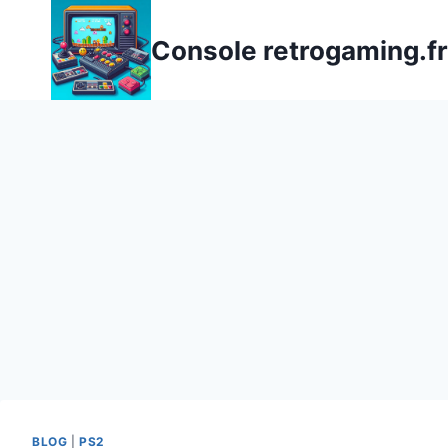
Aller
au
Console retrogaming.fr
contenu
BLOG
|
PS2