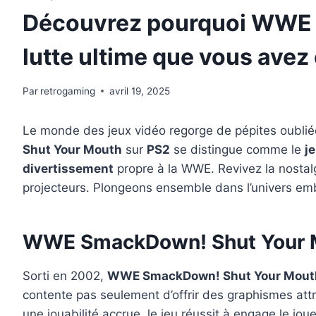
Découvrez pourquoi WWE S
lutte ultime que vous avez 
Par
retrogaming
avril 19, 2025
Le monde des jeux vidéo regorge de pépites oubliée
Shut Your Mouth
sur
PS2
se distingue comme le
je
divertissement
propre à la WWE. Revivez la nostal
projecteurs. Plongeons ensemble dans l’univers embl
WWE SmackDown! Shut Your Mou
Sorti en 2002,
WWE SmackDown! Shut Your Mout
contente pas seulement d’offrir des graphismes attray
une jouabilité accrue, le jeu réussit à engage le jou