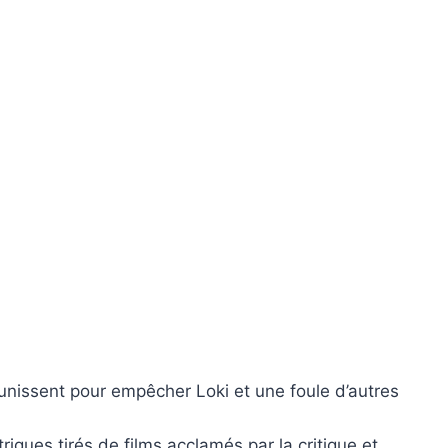
’unissent pour empêcher Loki et une foule d’autres
gues tirés de films acclamés par la critique et