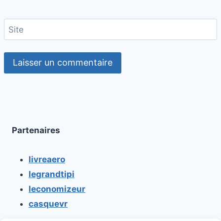
Site
Partenaires
livreaero
legrandtipi
leconomizeur
casquevr