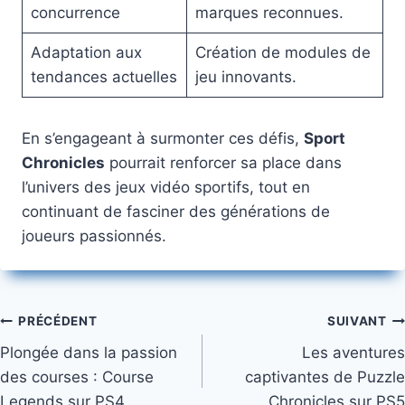
concurrence
marques reconnues.
Adaptation aux
Création de modules de
tendances actuelles
jeu innovants.
En s’engageant à surmonter ces défis,
Sport
Chronicles
pourrait renforcer sa place dans
l’univers des jeux vidéo sportifs, tout en
continuant de fasciner des générations de
joueurs passionnés.
Navigation
PRÉCÉDENT
SUIVANT
Plongée dans la passion
Les aventures
de
des courses : Course
captivantes de Puzzle
l’article
Legends sur PS4
Chronicles sur PS5