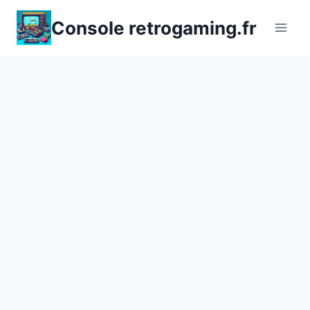
Aller
Console retrogaming.fr
au
contenu