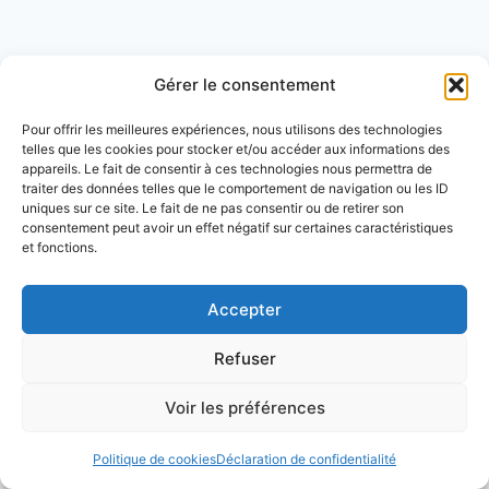
Gérer le consentement
Partenaires
Pour offrir les meilleures expériences, nous utilisons des technologies
telles que les cookies pour stocker et/ou accéder aux informations des
appareils. Le fait de consentir à ces technologies nous permettra de
livreaero
traiter des données telles que le comportement de navigation ou les ID
legrandtipi
uniques sur ce site. Le fait de ne pas consentir ou de retirer son
consentement peut avoir un effet négatif sur certaines caractéristiques
leconomizeur
et fonctions.
casquevr
Accepter
Refuser
CONTACT
Mentions légales
Voir les préférences
Conditions générales d'utilisation
Politique de cookies
Déclaration de confidentialité
Conditions générales de vente