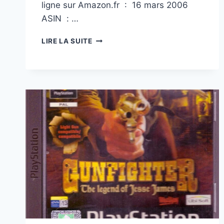
ligne sur Amazon.fr ‏ : ‎ 16 mars 2006
ASIN ‏ : ‎…
RIDGE
LIRE LA SUITE
RACER
TYPE
4
(
PLAYSTATION
)
(IMPORT
ANGLAIS)