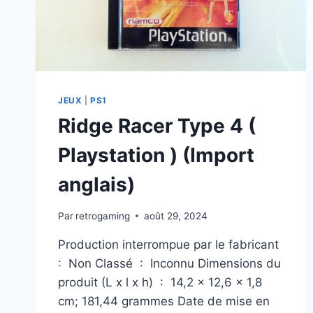
JEUX
|
PS1
Ridge Racer Type 4 (
Playstation ) (Import
anglais)
Par
retrogaming
août 29, 2024
Production interrompue par le fabricant ‏
: ‎ Non Classé ‏ : ‎ Inconnu Dimensions du
produit (L x l x h) ‏ : ‎ 14,2 x 12,6 x 1,8
cm; 181,44 grammes Date de mise en