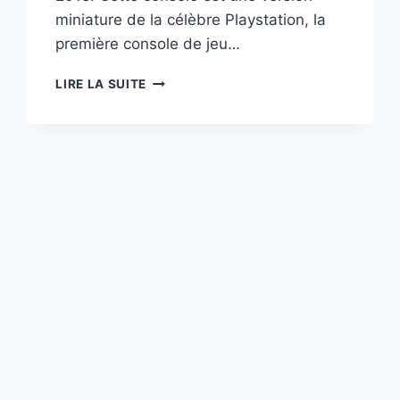
miniature de la célèbre Playstation, la
première console de jeu…
PLAYSTATION
LIRE LA SUITE
SONY
CLASSIC
16
GO
GRIS