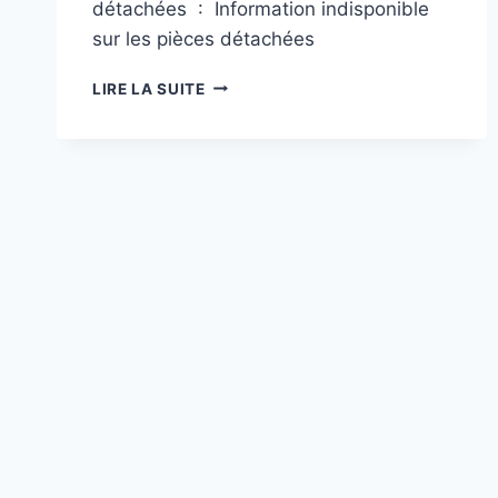
détachées ‏ : ‎ Information indisponible
sur les pièces détachées
PS1
LIRE LA SUITE
–
GUNFIGHTER
:
LA
LÉGENDE
DE
JESSE
JAMES
–
(VERSION
ITALIENNE/ESPAGNOLE)