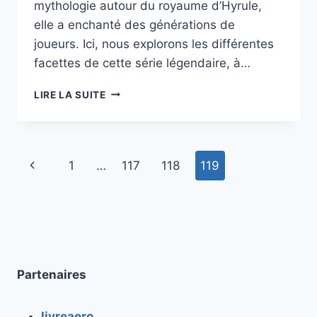
mythologie autour du royaume d’Hyrule,
elle a enchanté des générations de
joueurs. Ici, nous explorons les différentes
facettes de cette série légendaire, à…
PLONGÉE
LIRE LA SUITE
DANS
L’UNIVERS
DE
ZELDA
Navigation
Page
1
…
117
118
119
:
LA
de
précédente
LÉGENDE
INOUBLIABLE
page
Partenaires
livreaero