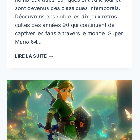
sont devenus des classiques intemporels.
Découvrons ensemble les dix jeux rétros
cultes des années 90 qui continuent de
captiver les fans à travers le monde. Super
Mario 64…
LES
LIRE LA SUITE
JEUX
RÉTROS
CULTES
DES
ANNÉES
90
QUI
ONT
MARQUÉ
UNE
GÉNÉRATION