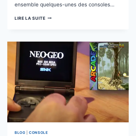
ensemble quelques-unes des consoles…
LES
LIRE LA SUITE
DIFFÉRENTES
CONSOLES
RÉTROGAMINGS
:
UN
VOYAGE
NOSTALGIQUE
DANS
L’UNIVERS
DES
JEUX
VIDÉO
BLOG
|
CONSOLE