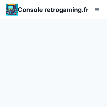
Aller
Console retrogaming.fr
au
contenu