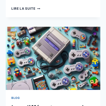
DÉCOUVREZ
LIRE LA SUITE
LES
SECRETS
DE
TEKKEN
3
SUR
PS1
BLOG