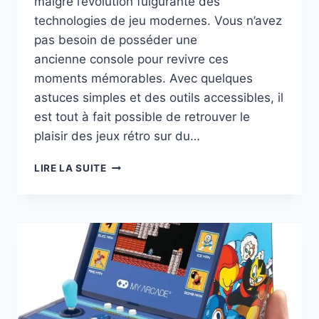
malgré l’évolution fulgurante des
technologies de jeu modernes. Vous n’avez
pas besoin de posséder une
ancienne console pour revivre ces
moments mémorables. Avec quelques
astuces simples et des outils accessibles, il
est tout à fait possible de retrouver le
plaisir des jeux rétro sur du…
COMMENT
LIRE LA SUITE
JOUER
À
VOS
JEUX
RÉTRO
SANS
CONSOLE
DE
JEU
?