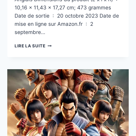
10,16 x 11,43 x 17,27 cm; 473 grammes
Date de sortie ‏ : ‎ 20 octobre 2023 Date de
mise en ligne sur Amazon.fr ‏ : ‎ 2
septembre…
MON
LIRE LA SUITE
ARCADE
DGUNL-
4189
MEGA
MAN
MICRO
PLAYER
PRO
ARCADE
RÉTRO
PORTABLE
(6
JEUX
EN